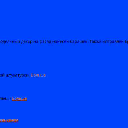
одельный декор,на фасад нанесен барашек .Также исправлен б
ой штукатурки.
Больше
алее…)
Больше
планкеном