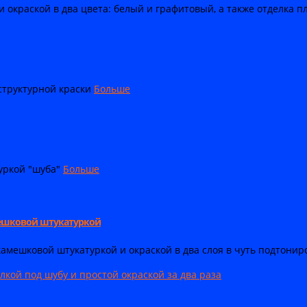
окраской в два цвета: белый и графитовый, а также отделка п
структурной краски
Больше
уркой "шуба"
Больше
амешковой штукатуркой
камешковой штукатуркой и окраской в два слоя в чуть подтонир