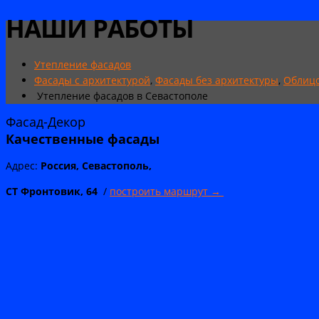
НАШИ РАБОТЫ
Утепление фасадов
Фасады с архитектурой
,
Фасады без архитектуры
,
Облицо
Утепление фасадов в Севастополе
Фасад-Декор
Качественные
фасады
Адрес:
Россия, Севастополь,
СТ Фронтовик, 64
/
построить маршрут →