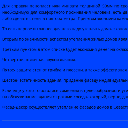
Для справки пенопласт или минвата толщиной 50мм по свое
необходимую для комфортного проживания человека, есть дв
либо сделать стены в полтора метра. При этом экономия камн
То есть первое и главное для чего надо утеплять дома- эконо
Вторым по значимости аспектом утепления жилых домов явля
Третьим пунктом в этом списке будет экономия денег на охлажд
Четвертое- отличная звукоизоляция.
Пятое- защита стен от грибка и плесени, а также эффективная
Шестое- эстетичность здания, придание фасаду индивидуальн
Если еще у кого-то остались сомнения в целесообразности уте
на обслуживание здания с тратами соседа- который, верно, дав
Фасад-Декор осуществляет утепление фасадов домов в Севаст