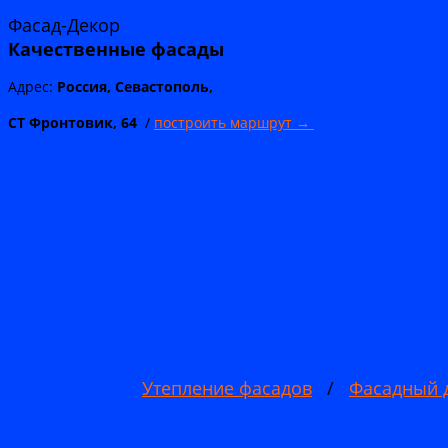
Фасад-Декор
Качественные
фасады
Адрес:
Россия, Севастополь,
СТ Фронтовик, 64
/
построить маршрут →
Утепление фасадов
/
Фасадный 