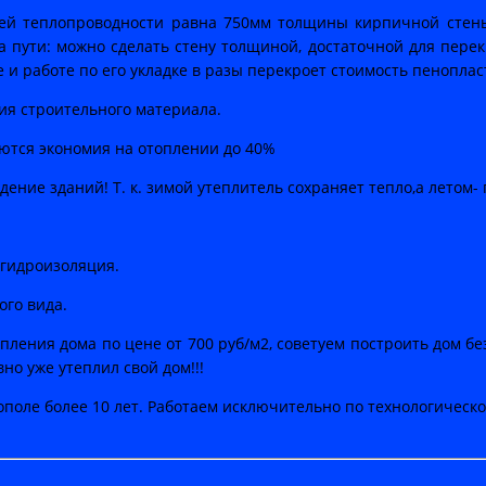
й теплопроводности равна 750мм толщины кирпичной стены. 
а пути: можно сделать стену толщиной, достаточной для перек
е и работе по его укладке в разы перекроет стоимость пенопла
мия строительного материала.
ются экономия на отоплении до 40%
ение зданий! Т. к. зимой утеплитель сохраняет тепло,а летом- 
 гидроизоляция.
ого вида.
пления дома по цене от 700 руб/м2, советуем построить дом бе
но уже утеплил свой дом!!!
ополе более 10 лет. Работаем исключительно по технологическо