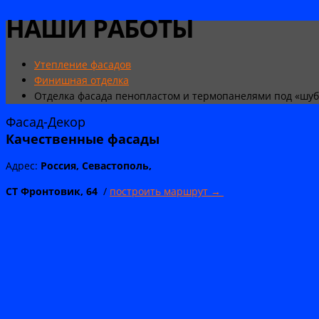
НАШИ РАБОТЫ
Утепление фасадов
Финишная отделка
Отделка фасада пенопластом и термопанелями под «шуб
Фасад-Декор
Качественные
фасады
Адрес:
Россия, Севастополь,
СТ Фронтовик, 64
/
построить маршрут →