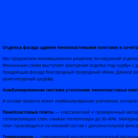
Отделка фасада здания пенопластовыми плитами в сочет
Мы предлагаем инновационное решение по наружной отделке
Финишным слоем выступает фактурная отделка под «шубу» с дв
придающая фасаду благородный природный облик. Данное реш
архитектурный шедевр.
Комбинированная система утепления: пенопластовые пли
В основе проекта лежит комбинированное утепление, которое
Пенопластовые плиты
— классический и проверенный матери
теплоизоляцию стен, снижая теплопотери до 30-40%. Материа
плит производится на клеевой состав с дополнительной фикс
Термопанели
— современный высокотехнологичный материал,