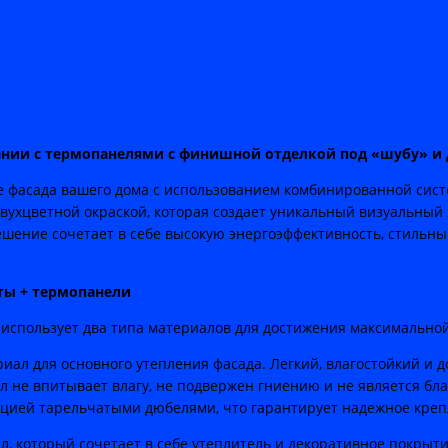
ании с термопанелями с финишной отделкой под «шубу» и
 фасада вашего дома с использованием комбинированной сист
ухцветной окраской, которая создает уникальный визуальный э
ение сочетает в себе высокую энергоэффективность, стильны
ты + термопанели
 использует два типа материалов для достижения максимальной
ал для основного утепления фасада. Легкий, влагостойкий и 
л не впитывает влагу, не подвержен гниению и не является бл
ацией тарельчатыми дюбелями, что гарантирует надежное креп
 который сочетает в себе утеплитель и декоративное покрыти